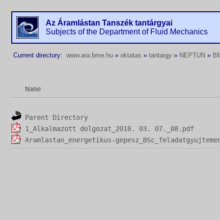
Az Áramlástan Tanszék tantárgyai
Subjects of the Department of Fluid Mechanics
Current directory:
www.ara.bme.hu
»
oktatas
»
tantargy
»
NEPTUN
»
B
Name
Parent Directory
1_Alkalmazott dolgozat_2018. 03. 07._08.pdf
Aramlastan_energetikus-gepesz_BSc_feladatgyujteme