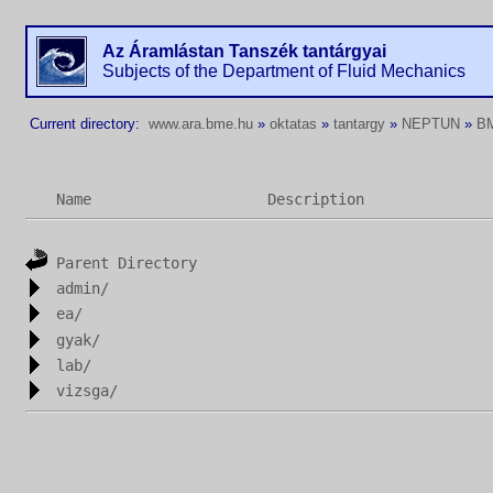
Az Áramlástan Tanszék tantárgyai
Subjects of the Department of Fluid Mechanics
Current directory:
www.ara.bme.hu
»
oktatas
»
tantargy
»
NEPTUN
»
B
Name
Description
Parent Directory
admin/
ea/
gyak/
lab/
vizsga/