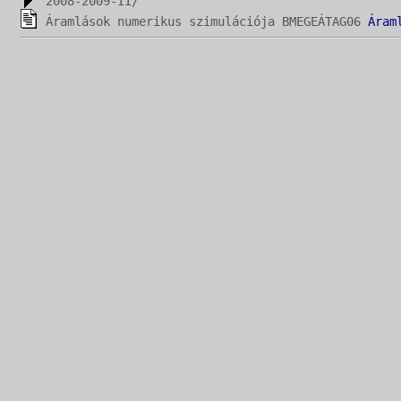
2008-2009-II/
Áramlások numerikus szimulációja BMEGEÁTAG06