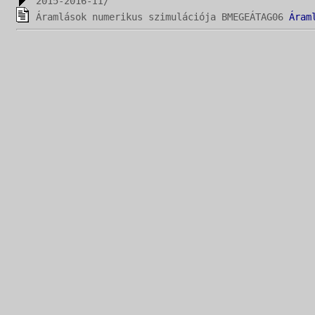
2015-2016-II/
Áramlások numerikus szimulációja BMEGEÁTAG06