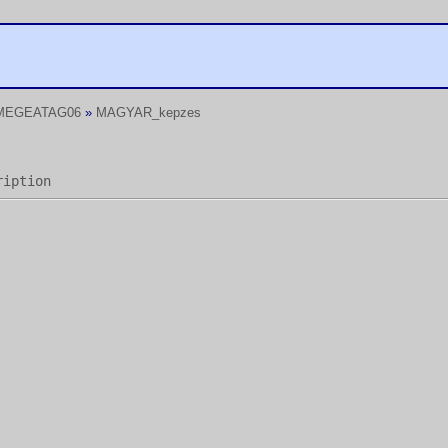
MEGEATAG06
»
MAGYAR_kepzes
ription