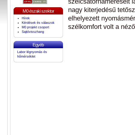
szélcsatornaméréseit l
nagy kiterjedésű tetős
M0 északi szektor
elhelyezett nyomásmér
Hírek
Kérdések és válaszok
szélkomfort volt a nézőt
M0 projekt csoport
Sajtóvisszhang
Egyéb
Labor légnyomás és
hőmérséklet