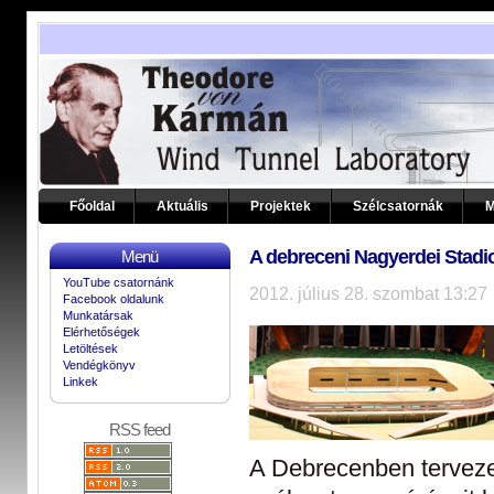
Főoldal
Aktuális
Projektek
Szélcsatornák
M
A debreceni Nagyerdei Stadi
Menü
YouTube csatornánk
2012. július 28. szombat 13:27
Facebook oldalunk
Munkatársak
Elérhetőségek
Letöltések
Vendégkönyv
Linkek
RSS feed
A Debrecenben terveze