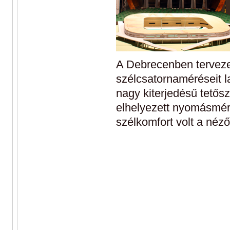
A Debrecenben terveze
szélcsatornaméréseit l
nagy kiterjedésű tetős
elhelyezett nyomásmér
szélkomfort volt a nézőt