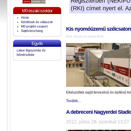
Regiszterben (NEKIFUT)
(RKI) címet nyert el. 
M0 északi szektor
Hírek
Kérdések és válaszok
M0 projekt csoport
Kis nyomóüzemű szélcsator
Sajtóvisszhang
2014. február 14. péntek 09:54
Egyéb
Labor légnyomás és
hőmérséklet
Elkészültek saját tervezésű és építésű ki
Tovább...
A debreceni Nagyerdei Stadi
2012. július 28. szombat 13:27