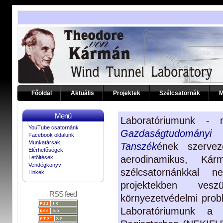
Főoldal
Aktuális
Projektek
Szélcsatornák
M
Menü
Laboratóriumunk 
YouTube csatornánk
Gazdaságtudományi
Facebook oldalunk
Munkatársak
Tanszék
ének szerve
Elérhetőségek
aerodinamikus, Ká
Letöltések
Vendégkönyv
szélcsatornánkkal 
Linkek
projektekben ves
RSS feed
környezetvédelmi prob
Laboratóriumunk a N