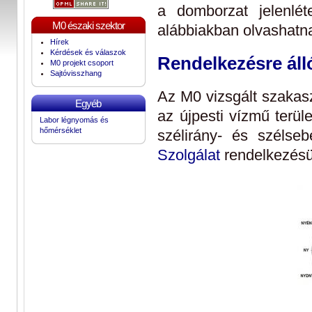
a domborzat jelenlét
M0 északi szektor
alábbiakban olvashatn
Hírek
Kérdések és válaszok
Rendelkezésre áll
M0 projekt csoport
Sajtóvisszhang
Az M0 vizsgált szakas
Egyéb
az újpesti vízmű terüle
Labor légnyomás és
hőmérséklet
szélirány- és szélse
Szolgálat
rendelkezésü