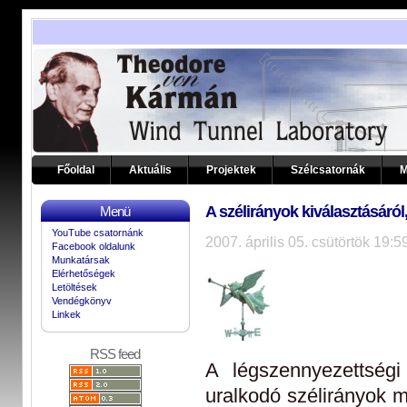
Főoldal
Aktuális
Projektek
Szélcsatornák
M
A szélirányok kiválasztásáról
Menü
YouTube csatornánk
2007. április 05. csütörtök 19:5
Facebook oldalunk
Munkatársak
Elérhetőségek
Letöltések
Vendégkönyv
Linkek
RSS feed
A légszennyezettségi
uralkodó szélirányok 