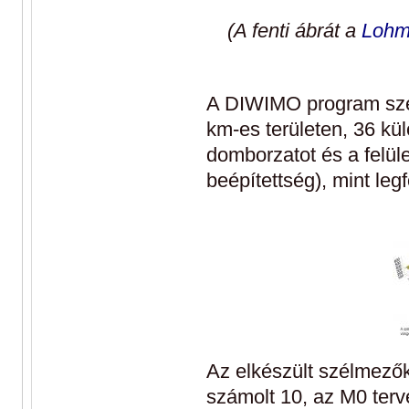
(A fenti ábrát a
Lohm
A DIWIMO program szélm
km-es területen, 36 kü
domborzatot és a felüle
beépítettség), mint le
Az elkészült szélmezők
számolt 10, az M0 ter