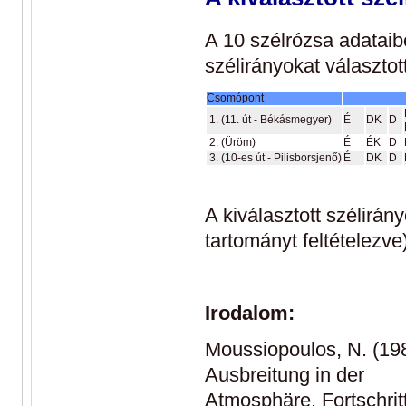
A 10 szélrózsa adatai
szélirányokat választot
Csomópont
1. (11. út - Békásmegyer)
É
DK
D
2. (Üröm)
É
ÉK
D
3. (10-es út - Pilisborsjenő)
É
DK
D
A kiválasztott szélirá
tartományt feltételezv
Irodalom:
Moussiopoulos, N. (19
Ausbreitung in der
Atmosphäre. Fortschrit