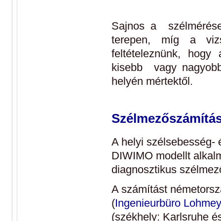
Sajnos a szélmérések
terepen, míg a vizs
feltételeznünk, hogy
kisebb vagy nagyobb 
helyén mértektől.
Szélmezőszámítá
A helyi szélsebesség- 
DIWIMO modellt alkalm
diagnosztikus szélmez
A számítást németorsz
(
Ingenieurbüro Lohmey
(székhely: Karlsruhe é