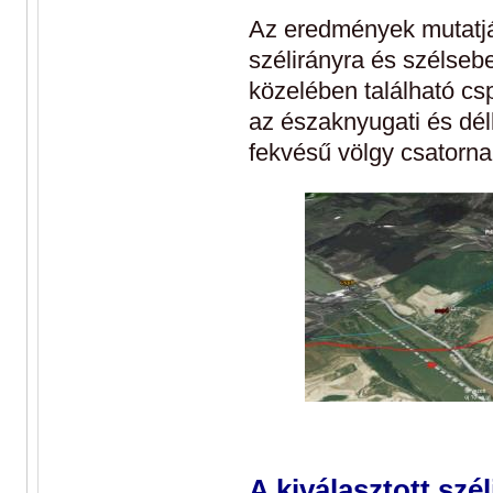
Az eredmények mutatjá
szélirányra és szélseb
közelében található csp
az északnyugati és dél
fekvésű völgy csatorn
A kiválasztott szé