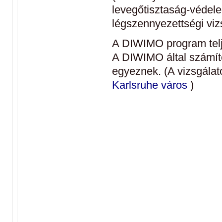
levegőtisztaság-védele
légszennyezettségi vizs
A DIWIMO program telje
A DIWIMO által számított
egyeznek. (A vizsgála
Karlsruhe város
)