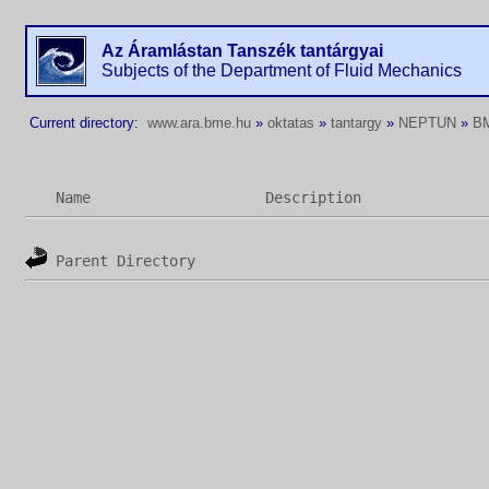
Az Áramlástan Tanszék tantárgyai
Subjects of the Department of Fluid Mechanics
Current directory:
www.ara.bme.hu
»
oktatas
»
tantargy
»
NEPTUN
»
B
Name
Description
Parent Directory