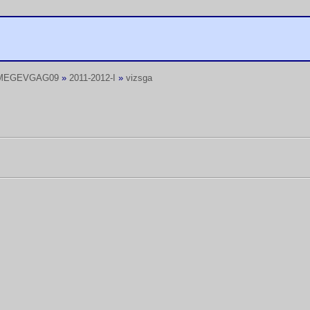
MEGEVGAG09
»
2011-2012-I
»
vizsga