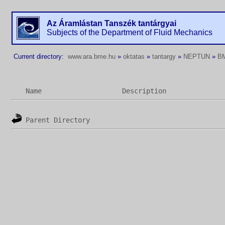
Az Áramlástan Tanszék tantárgyai
Subjects of the Department of Fluid Mechanics
Current directory:
www.ara.bme.hu
»
oktatas
»
tantargy
»
NEPTUN
»
B
Name
Description
Parent Directory