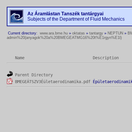
Az Áramlástan Tanszék tantárgyai
Subjects of the Department of Fluid Mechanics
Current directory:
www.ara.bme.hu
»
oktatas
»
tantargy
»
NEPTUN
»
B
admin%20(anyagok%20a%20BMEGEATMG16%20t%E1rgyn%E1l)
Name
Description
Parent Directory
BMEGEÁTSZV3Éületaerodinamika.pdf