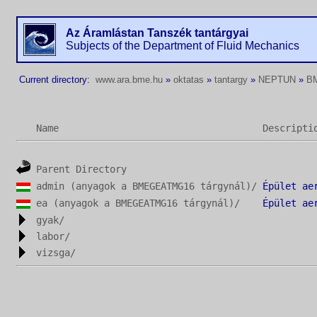
Az Áramlástan Tanszék tantárgyai
Subjects of the Department of Fluid Mechanics
Current directory:
www.ara.bme.hu
»
oktatas
»
tantargy
»
NEPTUN
»
B
Name
Descripti
Parent Directory
admin (anyagok a BMEGEATMG16 tárgynál)/
ea (anyagok a BMEGEATMG16 tárgynál)/
gyak/
labor/
vizsga/