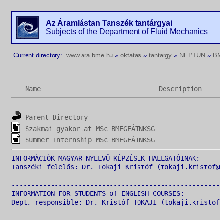
Az Áramlástan Tanszék tantárgyai
Subjects of the Department of Fluid Mechanics
Current directory:
www.ara.bme.hu
»
oktatas
»
tantargy
»
NEPTUN
»
B
Name
Description
Parent Directory
Szakmai gyakorlat MSc BMEGEÁTNKSG
Summer Internship MSc BMEGEÁTNKSG
INFORMÁCIÓK MAGYAR NYELVŰ KÉPZÉSEK HALLGATÓINAK:

Tanszéki felelős: Dr. Tokaji Kristóf (tokaji.kristof@
-----------------------------------------------------
INFORMATION FOR STUDENTS of ENGLISH COURSES:
