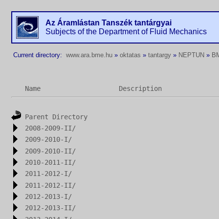
Az Áramlástan Tanszék tantárgyai
Subjects of the Department of Fluid Mechanics
Current directory:
www.ara.bme.hu
»
oktatas
»
tantargy
»
NEPTUN
»
B
Name
Description
Parent Directory
2008-2009-II/
2009-2010-I/
2009-2010-II/
2010-2011-II/
2011-2012-I/
2011-2012-II/
2012-2013-I/
2012-2013-II/