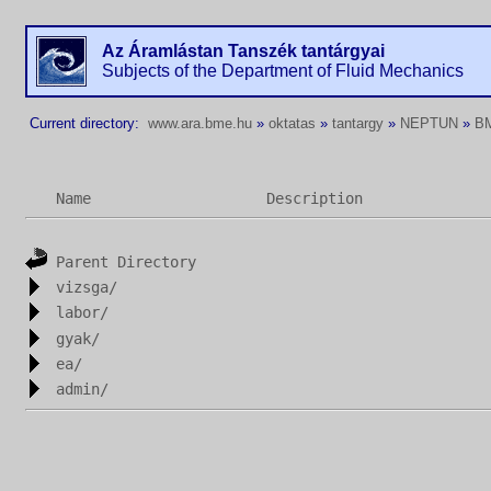
Az Áramlástan Tanszék tantárgyai
Subjects of the Department of Fluid Mechanics
Current directory:
www.ara.bme.hu
»
oktatas
»
tantargy
»
NEPTUN
»
B
Name
Description
Parent Directory
vizsga/
labor/
gyak/
ea/
admin/