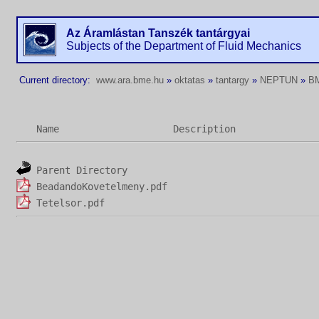
Az Áramlástan Tanszék tantárgyai
Subjects of the Department of Fluid Mechanics
Current directory:
www.ara.bme.hu
»
oktatas
»
tantargy
»
NEPTUN
»
B
Name
Description
Parent Directory
BeadandoKovetelmeny.pdf
Tetelsor.pdf