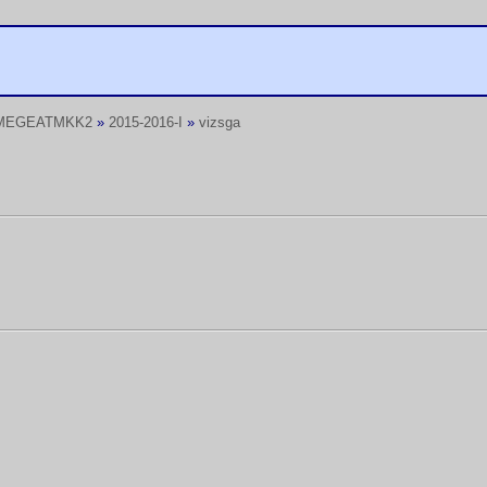
MEGEATMKK2
»
2015-2016-I
»
vizsga