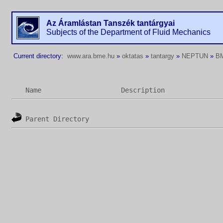
Az Áramlástan Tanszék tantárgyai
Subjects of the Department of Fluid Mechanics
Current directory:
www.ara.bme.hu
»
oktatas
»
tantargy
»
NEPTUN
»
B
Name
Description
Parent Directory