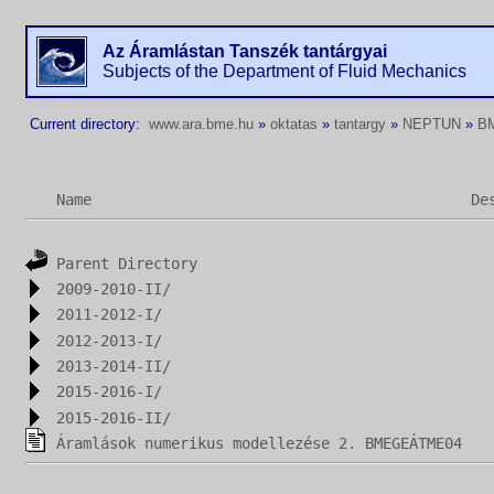
Az Áramlástan Tanszék tantárgyai
Subjects of the Department of Fluid Mechanics
Current directory:
www.ara.bme.hu
»
oktatas
»
tantargy
»
NEPTUN
»
B
Name
De
Parent Directory
2009-2010-II/
2011-2012-I/
2012-2013-I/
2013-2014-II/
2015-2016-I/
2015-2016-II/
Áramlások numerikus modellezése 2. BMEGEÁTME04