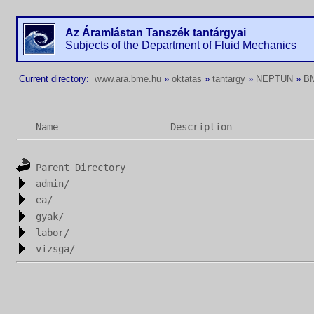
Az Áramlástan Tanszék tantárgyai
Subjects of the Department of Fluid Mechanics
Current directory:
www.ara.bme.hu
»
oktatas
»
tantargy
»
NEPTUN
»
B
Name
Description
Parent Directory
admin/
ea/
gyak/
labor/
vizsga/