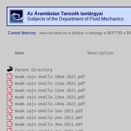
Az Áramlástan Tanszék tantárgyai
Subjects of the Department of Fluid Mechanics
Current directory:
www.ara.bme.hu
»
oktatas
»
tantargy
»
NEPTUN
»
B
Name
Description
Parent Directory
muak-zajv-onallo-10ea-2021.pdf
muak-zajv-onallo-11ea-2021.pdf
muak-zajv-onallo-12ea-2021.pdf
muak-zajv-onallo-13ea-2021.pdf
muak-zajv-onallo-14ea-2021.pdf
muak-zajv-onallo-1ea-2021.pdf
muak-zajv-onallo-2ea-2021.pdf
muak-zajv-onallo-3ea-2021.pdf