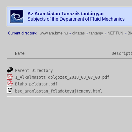
Az Áramlástan Tanszék tantárgyai
Subjects of the Department of Fluid Mechanics
Current directory:
www.ara.bme.hu
»
oktatas
»
tantargy
»
NEPTUN
»
B
Name
Descript
Parent Directory
1_Alkalmazott dolgozat_2018_03_07_08.pdf
Blaho_peldatar.pdf
bsc_aramlastan_feladatgyujtemeny.html