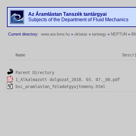
Az Áramlástan Tanszék tantárgyai
Subjects of the Department of Fluid Mechanics
Current directory:
www.ara.bme.hu
»
oktatas
»
tantargy
»
NEPTUN
»
B
Name
Descr
Parent Directory
1_Alkalmazott dolgozat_2018. 03. 07._08.pdf
bsc_aramlastan_feladatgyujtemeny.html