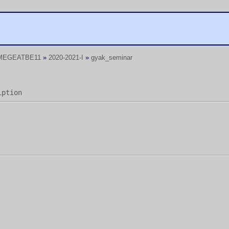
MEGEATBE11
»
2020-2021-I
»
gyak_seminar
iption