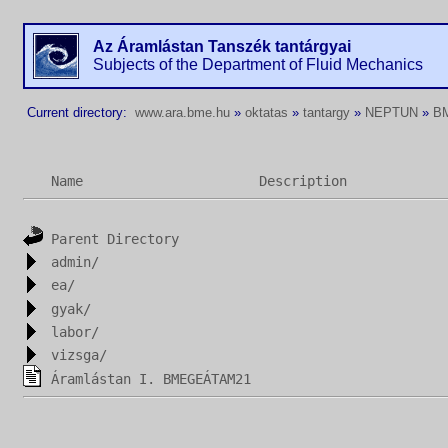
Az Áramlástan Tanszék tantárgyai
Subjects of the Department of Fluid Mechanics
Current directory:
www.ara.bme.hu
»
oktatas
»
tantargy
»
NEPTUN
»
B
Name
Description
Parent Directory
admin/
ea/
gyak/
labor/
vizsga/
Áramlástan I. BMEGEÁTAM21