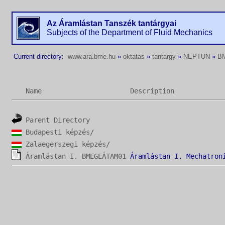
Az Áramlástan Tanszék tantárgyai
Subjects of the Department of Fluid Mechanics
Current directory:
www.ara.bme.hu
»
oktatas
»
tantargy
»
NEPTUN
»
B
Name
Description
Parent Directory
Budapesti képzés/
Zalaegerszegi képzés/
Áramlástan I. BMEGEÁTAM01