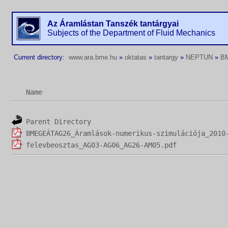
Az Áramlástan Tanszék tantárgyai
Subjects of the Department of Fluid Mechanics
Current directory:
www.ara.bme.hu
»
oktatas
»
tantargy
»
NEPTUN
»
B
Name
Parent Directory
BMEGEÁTAG26_Áramlások-numerikus-szimulációja_2010
felevbeosztas_AG03-AG06_AG26-AM05.pdf