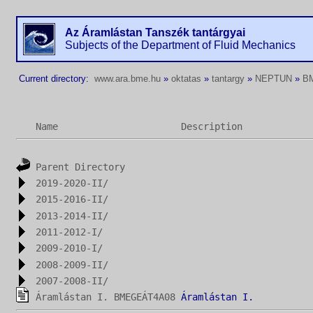
Az Áramlástan Tanszék tantárgyai
Subjects of the Department of Fluid Mechanics
Current directory:
www.ara.bme.hu
»
oktatas
»
tantargy
»
NEPTUN
»
B
Name
Description
Parent Directory
2019-2020-II/
2015-2016-II/
2013-2014-II/
2011-2012-I/
2009-2010-I/
2008-2009-II/
2007-2008-II/
Áramlástan I. BMEGEÁT4A08