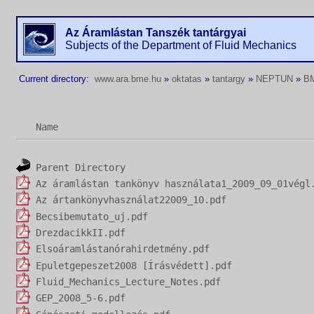
Az Áramlástan Tanszék tantárgyai
Subjects of the Department of Fluid Mechanics
Current directory:
www.ara.bme.hu
»
oktatas
»
tantargy
»
NEPTUN
»
B
Name
Parent Directory
Az áramlástan tankönyv használata1_2009_09_01végl
Az ártankönyvhasználat22009_10.pdf
Becsibemutato_uj.pdf
DrezdacikkII.pdf
Elsoáramlástanórahirdetmény.pdf
Epuletgepeszet2008 [Írásvédett].pdf
Fluid_Mechanics_Lecture_Notes.pdf
GEP_2008_5-6.pdf