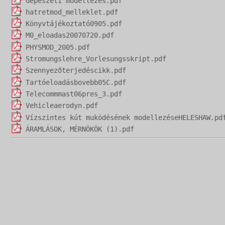
Gépészeti modellezés.pdf
hatretmod_melleklet.pdf
Könyvtájékoztató0905.pdf
M0_eloadas20070720.pdf
PHYSMOD_2005.pdf
Stromungslehre_Vorlesungsskript.pdf
Szennyezőterjedéscikk.pdf
Tartóeloadásbovebb05C.pdf
Telecommmast06pres_3.pdf
Vehicleaerodyn.pdf
Vízszintes kút muködésének modellezéseHELESHAW.pd
ÁRAMLÁSOK, MÉRNÖKÖK (1).pdf