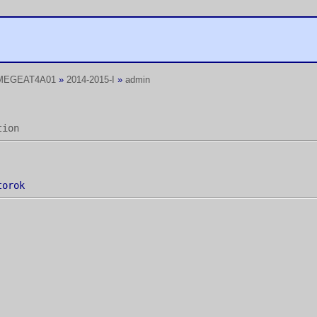
MEGEAT4A01
»
2014-2015-I
»
admin
tion