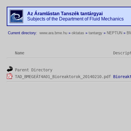
Az Áramlástan Tanszék tantárgyai
Subjects of the Department of Fluid Mechanics
Current directory:
www.ara.bme.hu
»
oktatas
»
tantargy
»
NEPTUN
»
B
Name
Descrip
Parent Directory
TAD_BMEGEÁT4A01_Bioreaktorok_20140210.pdf