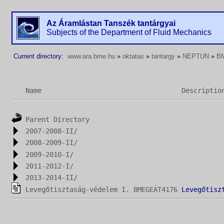
Az Áramlástan Tanszék tantárgyai
Subjects of the Department of Fluid Mechanics
Current directory:
www.ara.bme.hu
»
oktatas
»
tantargy
»
NEPTUN
»
B
Name
Descriptio
Parent Directory
2007-2008-II/
2008-2009-II/
2009-2010-I/
2011-2012-I/
2013-2014-II/
Levegőtisztaság-védelem I. BMEGEÁT4176