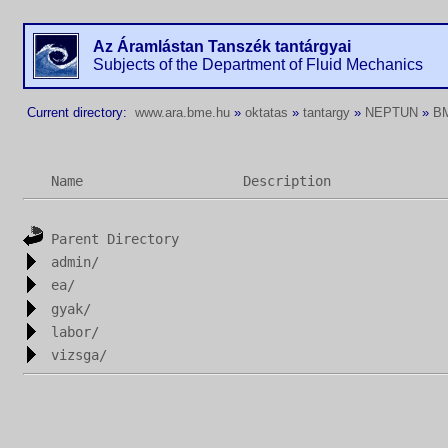
Az Áramlástan Tanszék tantárgyai
Subjects of the Department of Fluid Mechanics
Current directory:
www.ara.bme.hu
»
oktatas
»
tantargy
»
NEPTUN
»
B
Name
Description
Parent Directory
admin/
ea/
gyak/
labor/
vizsga/