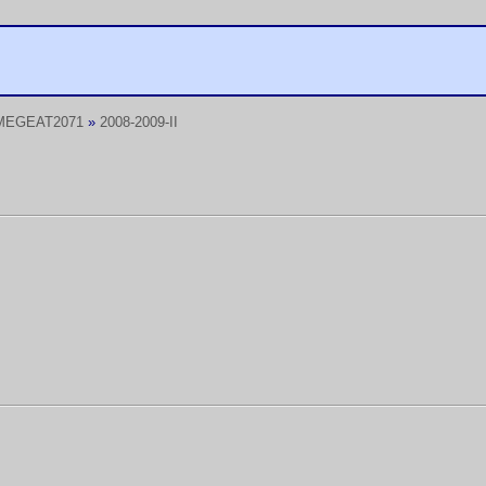
MEGEAT2071
»
2008-2009-II