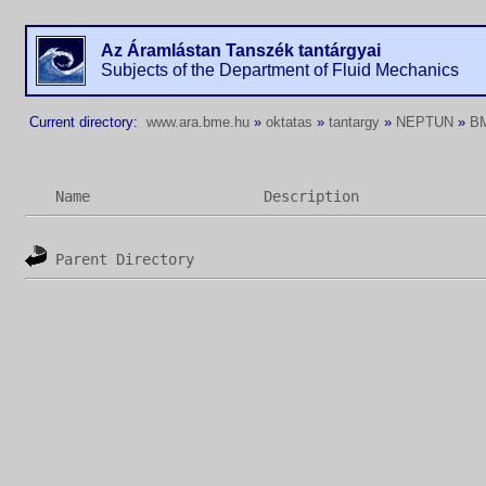
Az Áramlástan Tanszék tantárgyai
Subjects of the Department of Fluid Mechanics
Current directory:
www.ara.bme.hu
»
oktatas
»
tantargy
»
NEPTUN
»
B
Name
Description
Parent Directory