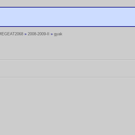
MEGEAT2068
»
2008-2009-II
»
gyak