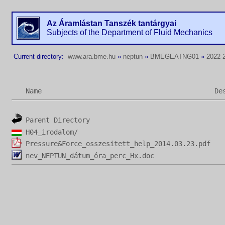
Az Áramlástan Tanszék tantárgyai
Subjects of the Department of Fluid Mechanics
Current directory:
www.ara.bme.hu
»
neptun
»
BMEGEATNG01
»
2022-2
Name
De
Parent Directory
H04_irodalom/
Pressure&Force_osszesitett_help_2014.03.23.pdf
nev_NEPTUN_dátum_óra_perc_Hx.doc